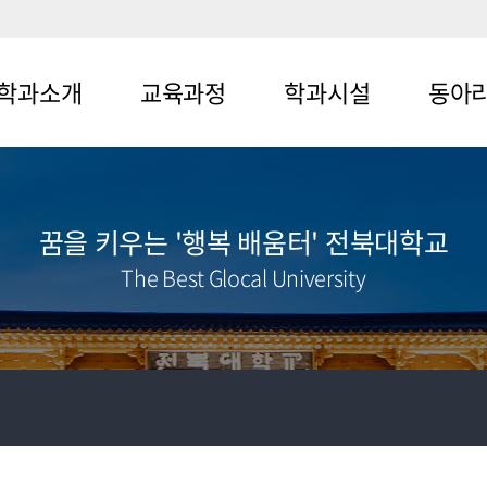
학과소개
교육과정
학과시설
동아
뉴1-1
메뉴2-1
메뉴3-1
메뉴4-1
뉴1-2
메뉴2-2
메뉴3-2
메뉴4-2
꿈을 키우는 '행복 배움터' 전북대학교
메뉴4-3
The Best Glocal University