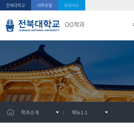
전북대학교
대학포털
오아시스
OO학과
메
메
학과소개
메뉴1-1